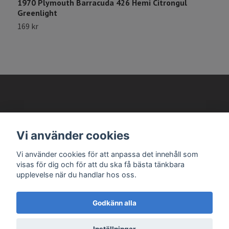
1970 Plymouth Barracuda 426 Hemi Citrongul
1
Greenlight
G
169 kr
1
AVANTEMA MODELLBILAR
Vi använder cookies
Läs mer
Vi använder cookies för att anpassa det innehåll som
visas för dig och för att du ska få bästa tänkbara
upplevelse när du handlar hos oss.
Godkänn alla
© 2026 Avantema Modellbilar