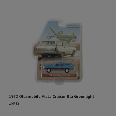
1972 Oldsmobile Vista Cruiser Blå Greenlight
1
C
169 kr
1