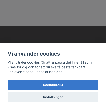
AVANTEMA MODELLBILAR
Vi använder cookies
Läs mer
Vi använder cookies för att anpassa det innehåll som
visas för dig och för att du ska få bästa tänkbara
upplevelse när du handlar hos oss.
Godkänn alla
© 2026 Avantema Modellbilar
Inställningar