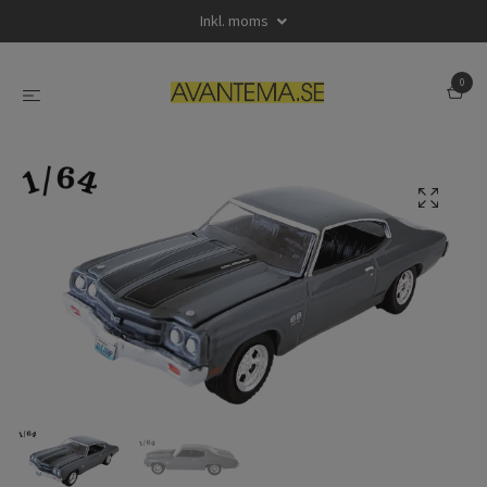
Inkl. moms
0