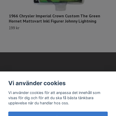
1
1966 Chrysler Imperial Crown Custom The Green
Hornet Mattsvart Inkl Figurer Johnny Lightning
199 kr
AVANTEMA MODELLBILAR
Vi använder cookies
Läs mer
Vi använder cookies för att anpassa det innehåll som
visas för dig och för att du ska få bästa tänkbara
upplevelse när du handlar hos oss.