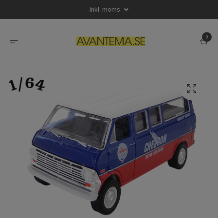
Inkl. moms
0