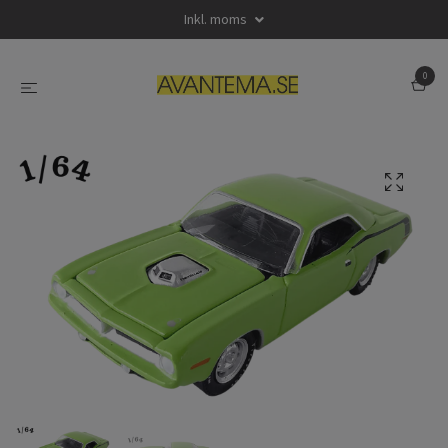
Inkl. moms
0