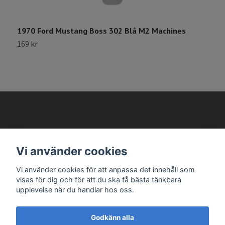
8
1970 Ford Mustang Boss 302 Blå M2 Machines
169 kr
AVANTEMA MODELLBILAR
Vi använder cookies
Läs mer
Vi använder cookies för att anpassa det innehåll som
visas för dig och för att du ska få bästa tänkbara
upplevelse när du handlar hos oss.
Godkänn alla