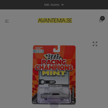
Inkl. moms
0