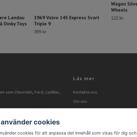
Wagon Silve
Wheels
iere Landau
1969 Volvo 145 Express Svart
122 kr
å Dinky Toys
Triple 9
399 kr
Läs mer
ken som Chevrolet, Ford, Cadillac,
Kontakta oss
Om oss
Kontakt
Köpvillkor
 använder cookies
Storleksguide
använder cookies för att anpassa det innehåll som visas för dig och