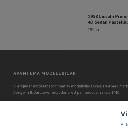
1958 Lincoln Prem
4D Sedan Pastellbl
199 kr
AVANTEMA MODELLBILAR
Vi erbjuder ett brett sortiment av modellbilar i skala 1/64 med mär
Dodge m.fl. Därutöver erbjuder vi ett par modeller i skala 1/43.
Vi
Vi 