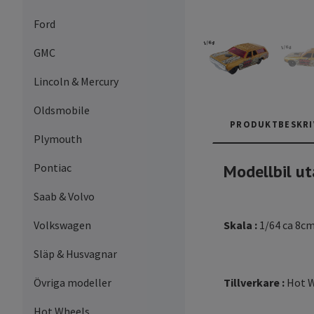
Ford
GMC
Lincoln & Mercury
Oldsmobile
PRODUKTBESKRI
Plymouth
Pontiac
Modellbil ut
Saab & Volvo
Volkswagen
Skala :
1/64 ca 8c
Släp & Husvagnar
Övriga modeller
Tillverkare :
Hot W
Hot Wheels