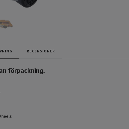
VNING
RECENSIONER
an förpackning.
m
heels