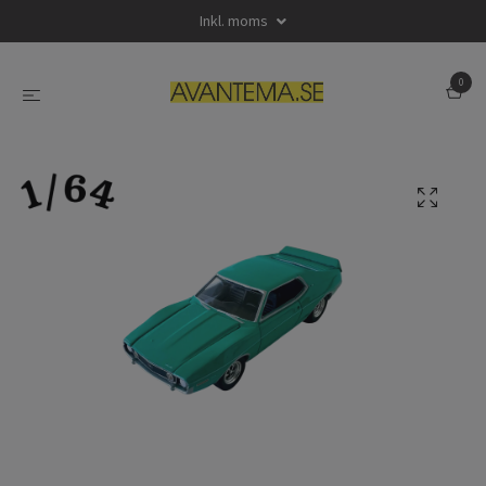
Inkl. moms
0