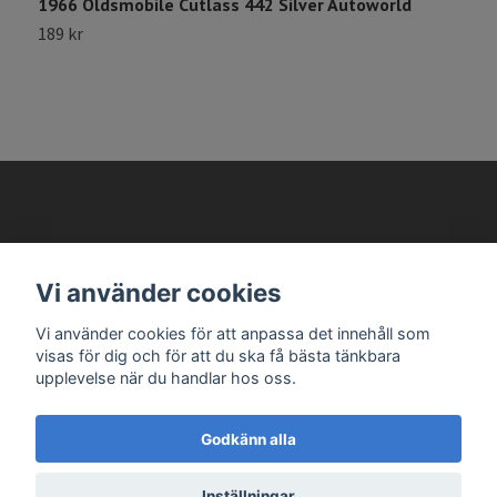
1966 Oldsmobile Cutlass 442 Silver Autoworld
1
189 kr
1
AVANTEMA MODELLBILAR
Vi använder cookies
Läs mer
Vi använder cookies för att anpassa det innehåll som
visas för dig och för att du ska få bästa tänkbara
upplevelse när du handlar hos oss.
Godkänn alla
© 2026 Avantema Modellbilar
Inställningar