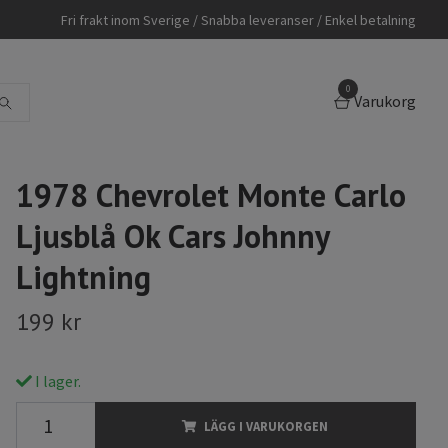
Fri frakt inom Sverige / Snabba leveranser / Enkel betalning
0
Varukorg
1978 Chevrolet Monte Carlo
Ljusblå Ok Cars Johnny
Lightning
199 kr
I lager.
LÄGG I VARUKORGEN