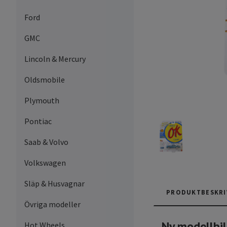
Ford
GMC
Lincoln & Mercury
Oldsmobile
Plymouth
Pontiac
Saab & Volvo
Volkswagen
Släp & Husvagnar
PRODUKTBESKRI
Övriga modeller
Ny modellbil
Hot Wheels