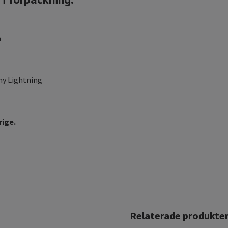
m
y Lightning
rige.