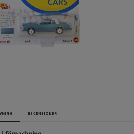
VNING
RECENSIONER
 i förpackning.