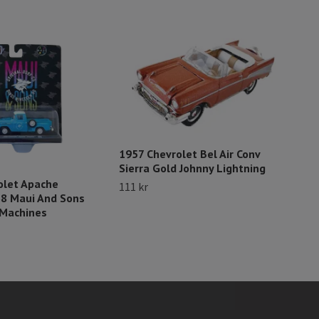
196
1957 Chevrolet Bel Air Conv
''T
Sierra Gold Johnny Lightning
155 
olet Apache
111 kr
68 Maui And Sons
 Machines