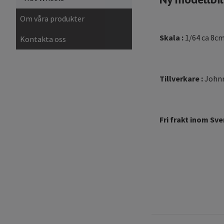
Om våra produkter
Skala :
1/64 ca 8c
Kontakta oss
Tillverkare :
Johnn
Fri frakt inom Sve