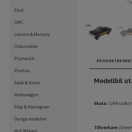
Ford
GMC
Lincoln & Mercury
Oldsmobile
Plymouth
PRODUKTBESKRI
Pontiac
Modellbil ut
Saab & Volvo
Volkswagen
Skala :
1/64 ca 8c
Släp & Husvagnar
Övriga modeller
Tillverkare :
Green
Hot Wheels