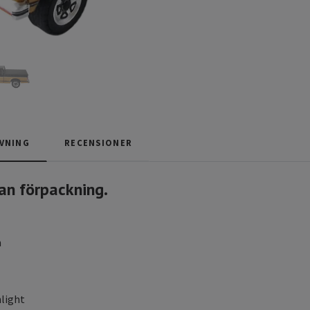
VNING
RECENSIONER
an förpackning.
m
light