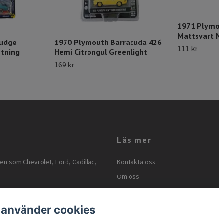
1971 Plymo
Mattsvart 
Judge
1970 Plymouth Barracuda 426
111 kr
htning
Hemi Citrongul Greenlight
169 kr
Läs mer
ken som Chevrolet, Ford, Cadillac,
Kontakta oss
Om oss
Kontakt
Köpvillkor
 använder cookies