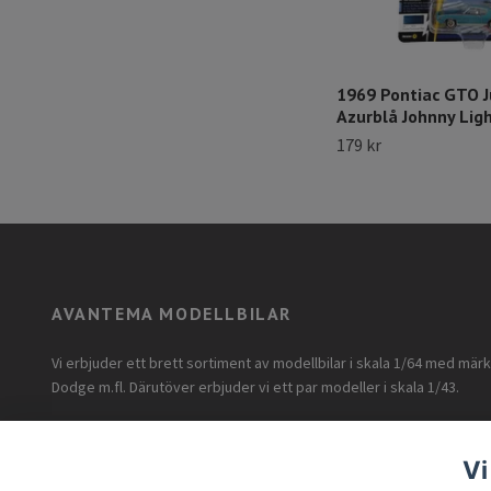
1969 Pontiac GTO 
Azurblå Johnny Lig
179 kr
AVANTEMA MODELLBILAR
Vi erbjuder ett brett sortiment av modellbilar i skala 1/64 med mär
Dodge m.fl. Därutöver erbjuder vi ett par modeller i skala 1/43.
Vi