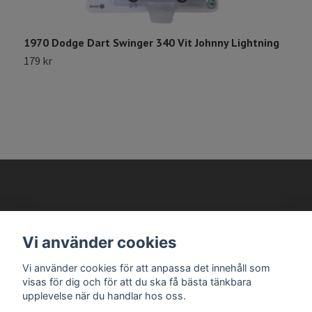
1970 Dodge Dart Swinger 340 Vit Johnny Lightning
1
S
179 kr
2
AVANTEMA MODELLBILAR
Vi använder cookies
Vi använder cookies för att anpassa det innehåll som
Läs mer
visas för dig och för att du ska få bästa tänkbara
upplevelse när du handlar hos oss.