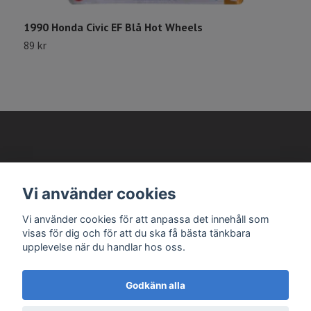
2
1
1990 Honda Civic EF Blå Hot Wheels
89 kr
AVANTEMA MODELLBILAR
Vi använder cookies
Vi använder cookies för att anpassa det innehåll som
Läs mer
visas för dig och för att du ska få bästa tänkbara
upplevelse när du handlar hos oss.
Godkänn alla