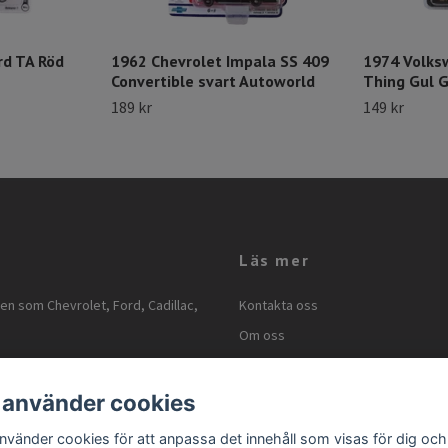
rd TA Röd
1962 Chevrolet Impala SS 409
1974 Volks
Convertible svart Autoworld
Thing Gul G
189 kr
149 kr
Läs mer
ken som Chevrolet, Ford, Cadillac,
Kontakta oss
Om oss
Kontakt
Köpvillkor
 använder cookies
Storleksguide
använder cookies för att anpassa det innehåll som visas för dig och