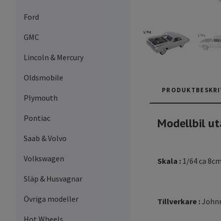
Ford
GMC
Lincoln & Mercury
Oldsmobile
PRODUKTBESKRI
Plymouth
Pontiac
Modellbil ut
Saab & Volvo
Volkswagen
Skala :
1/64 ca 8c
Släp & Husvagnar
Övriga modeller
Tillverkare :
Johnn
Hot Wheels