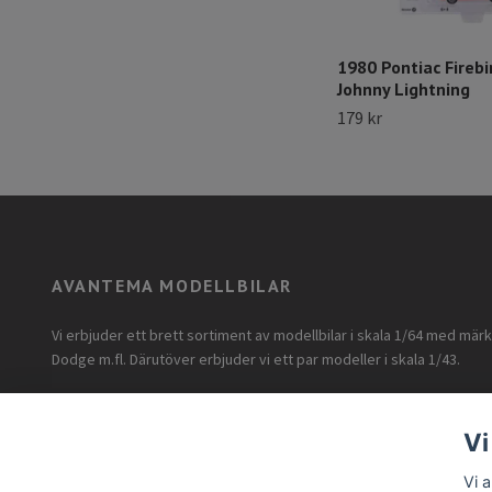
1980 Pontiac Firebi
Johnny Lightning
179 kr
AVANTEMA MODELLBILAR
Vi erbjuder ett brett sortiment av modellbilar i skala 1/64 med mär
Dodge m.fl. Därutöver erbjuder vi ett par modeller i skala 1/43.
Vi
Vi 