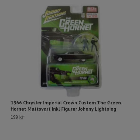
1966 Chrysler Imperial Crown Custom The Green
1
Hornet Mattsvart Inkl Figurer Johnny Lightning
G
199 kr
1