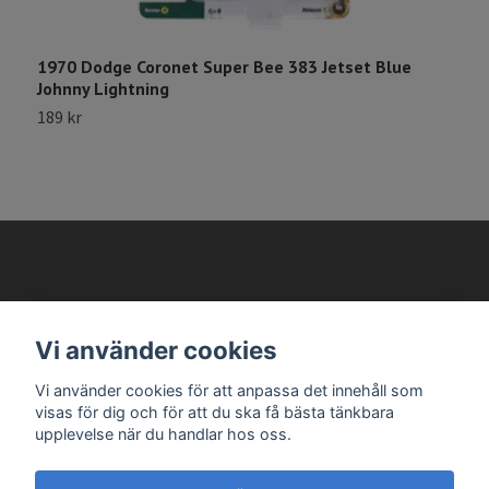
1
1
1970 Dodge Coronet Super Bee 383 Jetset Blue
Johnny Lightning
189 kr
AVANTEMA MODELLBILAR
Vi använder cookies
Läs mer
Vi använder cookies för att anpassa det innehåll som
visas för dig och för att du ska få bästa tänkbara
upplevelse när du handlar hos oss.