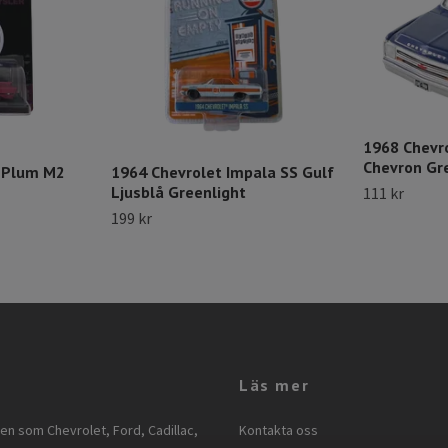
1968 Chevr
Chevron Gr
C Plum M2
1964 Chevrolet Impala SS Gulf
Ljusblå Greenlight
111 kr
199 kr
Läs mer
ken som Chevrolet, Ford, Cadillac,
Kontakta oss