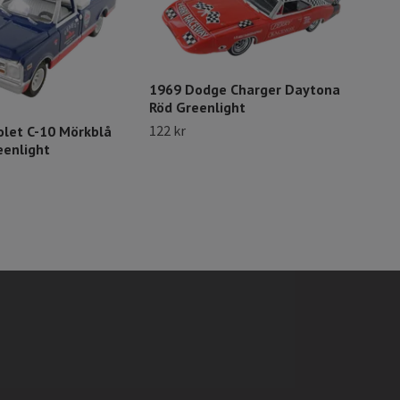
1969 Dodge Charger Daytona
Röd Greenlight
197
''Ha
122 kr
olet C-10 Mörkblå
111 
eenlight