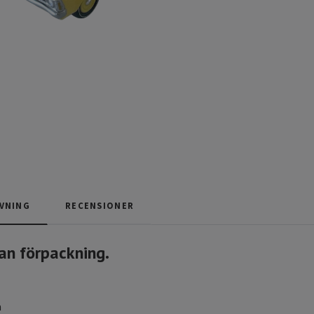
VNING
RECENSIONER
an förpackning.
m