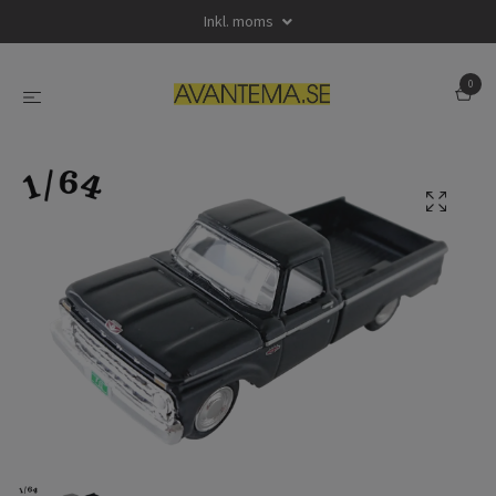
Inkl. moms
0