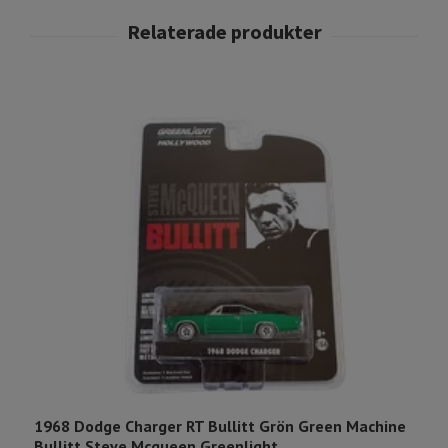
1968 Dodge Charger RT Bullitt Grön Green Machine
1
Bullitt Steve Mcqueen Greenlight
M