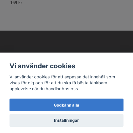
169 kr
1
AVANTEMA MODELLBILAR
Vi använder cookies
Läs mer
Vi använder cookies för att anpassa det innehåll som
visas för dig och för att du ska få bästa tänkbara
upplevelse när du handlar hos oss.
Godkänn alla
© 2026 Avantema Modellbilar
Inställningar