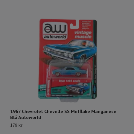
1967 Chevrolet Chevelle SS Metflake Manganese
1
Blå Autoworld
L
179 kr
1