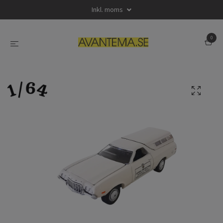
Inkl. moms
0