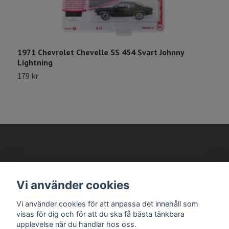
1971 Chevrolet Chevelle SS 454 Svart Johnny
1
Lightning
G
179 kr
1
AVANTEMA MODELLBILAR
Vi använder cookies
Vi använder cookies för att anpassa det innehåll som
Läs mer
visas för dig och för att du ska få bästa tänkbara
upplevelse när du handlar hos oss.