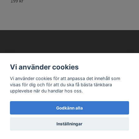
199 kr
AVANTEMA MODELLBILAR
Vi använder cookies
Vi använder cookies för att anpassa det innehåll som
Läs mer
visas för dig och för att du ska få bästa tänkbara
upplevelse när du handlar hos oss.
Godkänn alla
© 2026 Avantema Modellbilar
Inställningar