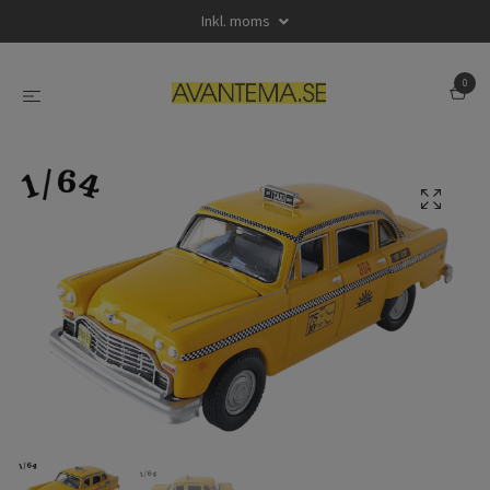
Inkl. moms
0