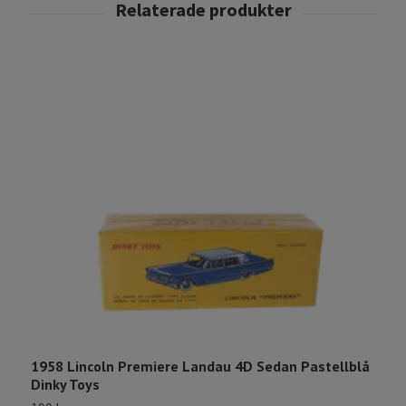
1
L
1
1958 Lincoln Premiere Landau 4D Sedan Pastellblå
Dinky Toys