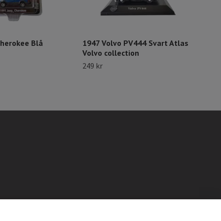
195
Joh
122 
Cherokee Blå
1947 Volvo PV444 Svart Atlas
Volvo collection
249 kr