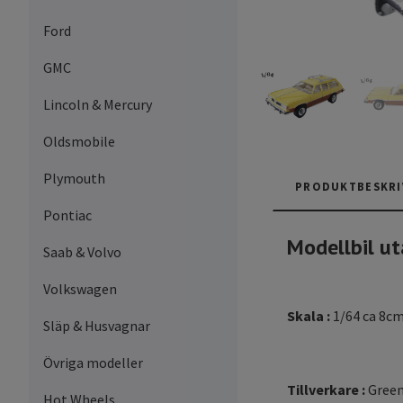
Ford
GMC
Lincoln & Mercury
Oldsmobile
Plymouth
PRODUKTBESKRI
Pontiac
Modellbil ut
Saab & Volvo
Volkswagen
Skala :
1/64 ca 8c
Släp & Husvagnar
Övriga modeller
Tillverkare :
Green
Hot Wheels