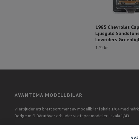
1985 Chevrolet Cap
Ljusguld Sandstone
Lowriders Greenlig
179 kr
AVANTEMA MODELLBILAR
Vi erbjuder ett brett sortiment av modellbilar i skala 1/64 med mär
Dodge m.fl. Därutöver erbjuder vi ett par modeller i skala 1/43.