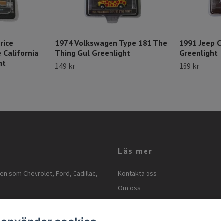
rice
1974 Volkswagen Type 181 The
1991 Jeep 
 California
Thing Gul Greenlight
Greenlight
ht
149 kr
169 kr
Läs mer
ken som Chevrolet, Ford, Cadillac,
Kontakta oss
Om oss
Kontakt
Köpvillkor