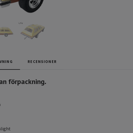
VNING
RECENSIONER
an förpackning.
m
light