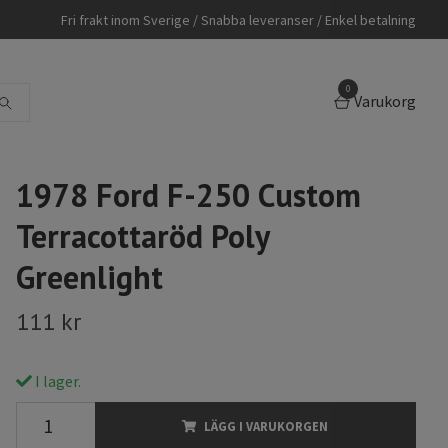
Fri frakt inom Sverige / Snabba leveranser / Enkel betalning
0
Varukorg
1978 Ford F-250 Custom
Terracottaröd Poly
Greenlight
111 kr
I lager.
LÄGG I VARUKORGEN