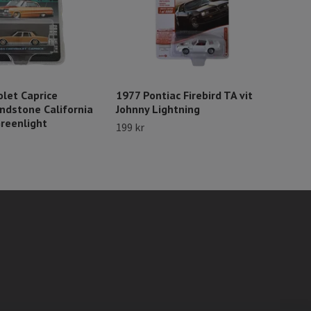
196
Sva
122 
let Caprice
1977 Pontiac Firebird TA vit
ndstone California
Johnny Lightning
reenlight
199 kr