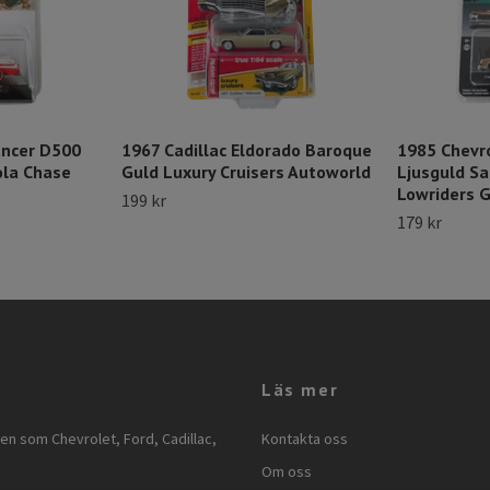
ancer D500
1967 Cadillac Eldorado Baroque
1985 Chevro
ola Chase
Guld Luxury Cruisers Autoworld
Ljusguld Sa
Lowriders G
199 kr
179 kr
Läs mer
ken som Chevrolet, Ford, Cadillac,
Kontakta oss
Om oss