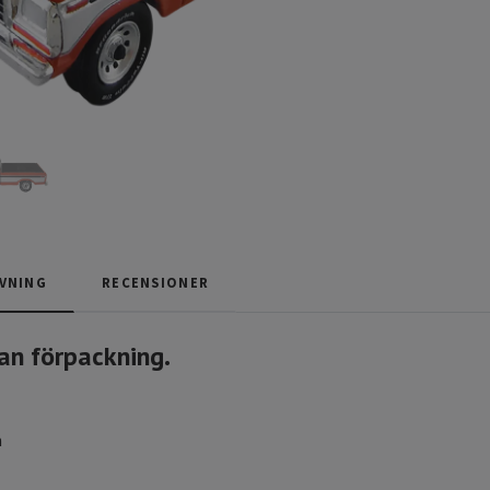
VNING
RECENSIONER
an förpackning.
m