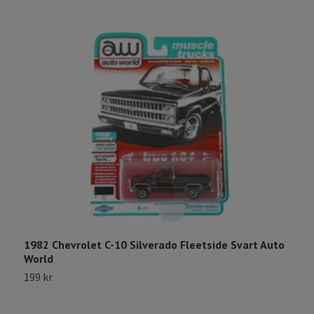
1
9
1982 Chevrolet C-10 Silverado Fleetside Svart Auto
World
199 kr