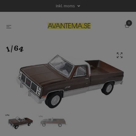
Inkl. moms
0