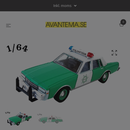
Inkl. moms
0