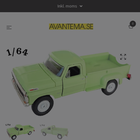
Inkl. moms
0