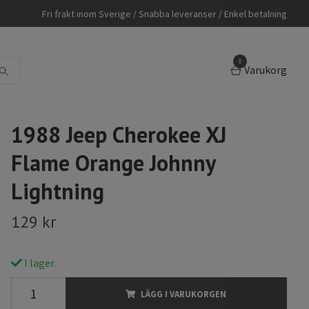
Fri frakt inom Sverige / Snabba leveranser / Enkel betalning
0
Varukorg
1988 Jeep Cherokee XJ
Flame Orange Johnny
Lightning
129 kr
I lager.
LÄGG I VARUKORGEN