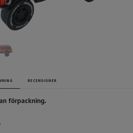
VNING
RECENSIONER
an förpackning.
m