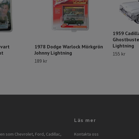
1959 Cadill
Ghostbuste
Lightning
vart
1978 Dodge Warlock Mörkgrön
ht
Johnny Lightning
155 kr
189 kr
Läs mer
ken som Chevrolet, Ford, Cadillac,
Kontakta oss