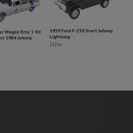
1959 Ford F-250 Svart Johnny
ac Wagon Ecto 1 Vit
197
Lightning
rs 1984 Johnny
351
122 kr
122 